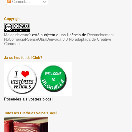
Comentaris
Copyright
Malerudeveure't
està subjecta a una llicència de
Reconeixement-
NoComercial-SenseObraDerivada 3.0 No adaptada de Creative
Commons
Ja us heu fet del Club?
Poseu-les als vostres blogs!
Totes les Històries veïnals, aquí