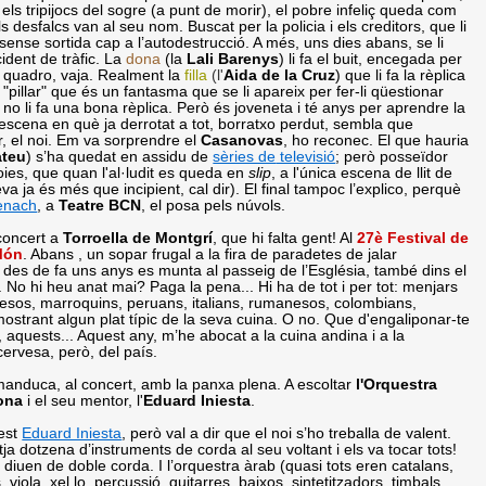
els tripijocs del sogre (a punt de morir), el pobre infeliç queda com
s desfalcs van al seu nom. Buscat per la policia i els creditors, que li
 sense sortida cap a l’autodestrucció. A més, uns dies abans, se li
cident de tràfic. La
dona
(la
Lali
Barenys
) li fa el buit, encegada per
Un quadro, vaja. Realment la
filla
(
l'
Aida de la Cruz
) que li fa la rèplica
a "pillar" que és un fantasma que se li apareix per fer-li qüestionar
 no li fa una bona rèplica. Però és joveneta i té anys per aprendre la
L’escena en què ja derrotat a tot, borratxo perdut, sembla que
r, el noi. Em va sorprendre el
Casanovas
, ho reconec. El que hauria
ateu
) s’ha quedat en assidu de
sèries de
televisió
; però posseïdor
oies, que quan l'al·ludit es queda en
slip
, a l'única escena de llit de
a ja és més que incipient, cal dir). El final tampoc l’explico, perquè
Benach
, a
Teatre BCN
, el posa pels núvols.
 concert a
Torroella de
Montgrí
, que hi falta gent! Al
27è Festival de
Món
. Abans , un sopar frugal a la fira de paradetes de jalar
e des de fa uns anys es munta al passeig de l’Església, també dins el
. No hi heu anat mai? Paga la pena... Hi ha de tot i per tot: menjars
esos, marroquins, peruans, italians, rumanesos, colombians,
 mostrant algun plat típic de la seva cuina. O no. Que d'engaliponar-te
aquests... Aquest any, m’he abocat a la cuina andina i a la
ervesa, però, del país.
manduca, al concert, amb la panxa plena. A escoltar
l'Orquestra
ona
i el seu mentor, l'
Eduard Iniesta
.
est
Eduard Iniesta
, però val a dir que el noi s’ho treballa de valent.
ja dotzena d’instruments de corda al seu voltant i els va tocar tots!
 diuen de doble corda. I l’orquestra àrab (quasi tots eren catalans,
viola, xel.lo, percussió, guitarres, baixos, sintetitzadors, timbals