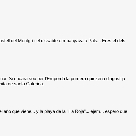
astell del Montgrí i el dissabte em banyava a Pals... Eres el dels
anar. Si encara sou per l'Empordà la primera quinzena d'agost ja
rmita de santa Caterina.
ño que viene... y la playa de la "Illa Roja"... ejem... espero que