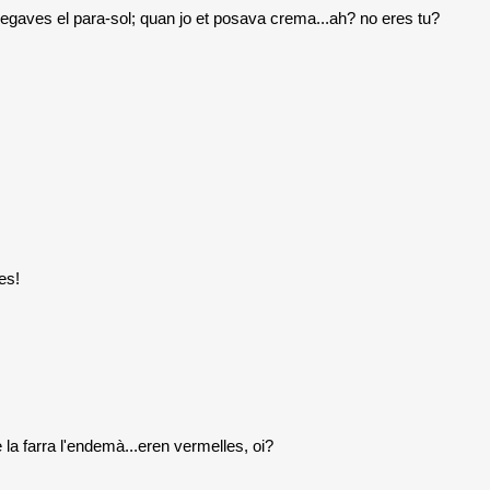
 plegaves el para-sol; quan jo et posava crema...ah? no eres tu?
es!
 la farra l'endemà...eren vermelles, oi?