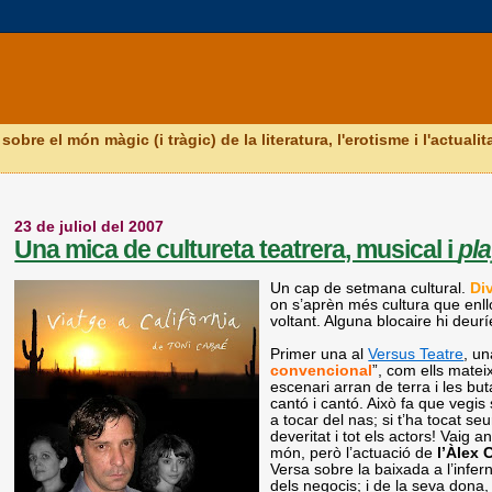
obre el món màgic (i tràgic) de la literatura, l'erotisme i l'actual
23 de juliol del 2007
Una mica de cultureta teatrera, musical i
pl
Un cap de setmana cultural.
Di
on s’aprèn més cultura que enllo
voltant. Alguna blocaire hi deurí
Primer una al
Versus Teatre
, un
convencional
”, com ells matei
escenari arran de terra i les b
cantó i cantó. Això fa que vegis
a tocar del nas; si t’ha tocat s
deveritat i tot els actors! Vaig a
món, però l’actuació de
l’Àlex
Versa sobre la baixada a l’infe
dels negocis; i de la seva dona