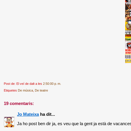
Post de: El veí de dalt
a les
2:50:00 p. m.
Etiquetes
De música
,
De teatre
19 comentaris:
Jo Mateixa
ha dit...
Ja ho post ben dir ja, es veu que la gent ja està de vacances