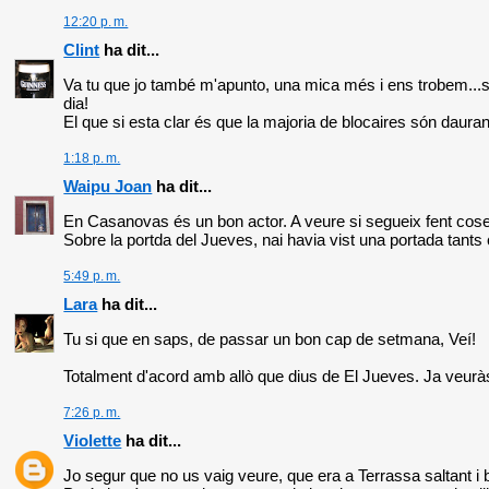
12:20 p. m.
Clint
ha dit...
Va tu que jo també m'apunto, una mica més i ens trobem...si h
dia!
El que si esta clar és que la majoria de blocaires són daura
1:18 p. m.
Waipu Joan
ha dit...
En Casanovas és un bon actor. A veure si segueix fent cosete
Sobre la portda del Jueves, nai havia vist una portada tants 
5:49 p. m.
Lara
ha dit...
Tu si que en saps, de passar un bon cap de setmana, Veí!
Totalment d'acord amb allò que dius de El Jueves. Ja veuràs q
7:26 p. m.
Violette
ha dit...
Jo segur que no us vaig veure, que era a Terrassa saltant i b