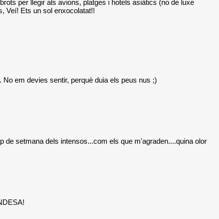
s per llegir als avions, platges i hotels asiàtics (no de luxe
, Veí! Ets un sol enxocolatat!!
!... No em devies sentir, perquè duia els peus nus ;)
n cap de setmana dels intensos...com els que m'agraden....quina olor
 ENDESA!