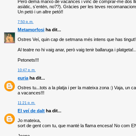
Però demà marxo de vacances i vinc de comprar-me dos llibrot
asiàtic, s'entén, no??). Gràcies per les teves recomanacions
Un petó i un altre petó!!
7:50 p. m.
Metamorfosi
ha dit...
Ostres Veí, quin cap de setmana més intens que has tingut!
Al teatre no hi vaig anar, però vaig tenir ballaruga i platgeta
Petonets!!!
10:47 p. m.
euria
ha dit...
Ostres tu...tots a la platja i per la mateixa zona :) Vaja, u
a vacances!!!
11:21 p. m.
El veí de dalt
ha dit...
Jo mateixa,
sort de gent com tu, que manté la flama encesa! No com
Joana,