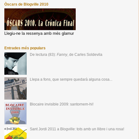
Òscars de Blogville 2010
Llegiu-ne la ressenya amb més glamur
Entrades més populars
De lectura (83):
Fanny
, de Carles Soldevila
Llepa a fons, que sempre quedarà alguna cosa...
Blocaire invisible 2009: santornem-hi!
Sant Jordi 2011 a Blogville: tots amb un llibre i una rosa!