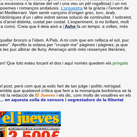
a excessiva n la danse del vel i una veu un pèl rogallosa) i un noi
a, poemes i romanços andalusís.
L’orquestra
té la gràcia i l'encert de
del Mediterrani. Vam sentir cançons d’origen grec, turc, àrab,
lòriques d’un i altre indret sense solució de continuïtat. I sobretot,
arrel distinta, costat per costat. L’experiment, si no brillant, molt
ra comú. Creia que li deia això a
l’
Ashe
fa un temps: a voltes, més
 quallar
bronzo
a l’ídem. A Pals. A mi com que em rellisca el sol, puc
ador". Aprofito la solana per "cruspir-me" pàgines i pàgines; ja que
s les puc albirar de lluny. Amenaço amb més ressenyes literàries,
.
iben! Que tots esteu tocant el dos i aquí només quedem els
pringats
 post, però com que ja estic fart de tan jutge i polític
retrògad,
embla que qualsevol crítica que fem a la monarquia borbònica se la
amb la redacció de
El Jueves
i els dic, com molts de vosaltres en els
... en aquesta colla de censors i segrestadors de la llibertat