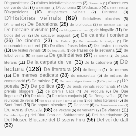
d'aventures
D'agnosticisme
(2)
d'altres iniciatives blocaires
(2)
D'anuncis
(1)
del vei de dalt
(7)
D'economia
(2)
D'educació
(4)
D'ecologia
(1)
D'elles i ells
(1)
D'exposicions
(10)
d'Hipertexts veïnals
(2)
D'història
(3)
D'Històries veïnals
(69)
d'iniciatives blocaires
(5)
De Barcelona
(28)
D'internet
(6)
de biblioteca
(2)
de blocaire 24/7
(1)
De blocaire invisible
(45)
de blogville
(11)
De
de bloggers con voz
(1)
De calents i contents
De cadàver exquisit
(14)
bolos del veí
(2)
(36)
De cinema
(23)
De
De Collins
(1)
De comenta la imatge
(1)
cotxinadetes del veí
(10)
De festes i convits
De dites i frases fetes
(3)
(13)
de frases de la setmana
(12)
De festes veïnals
(3)
de
De fotografia
(1)
De galindàines
(67)
De jocs
futbol veïnal
(6)
de galin
(1)
de Girona
(1)
De
De la carpeta del veí
(31)
literaris
(11)
De la catosfera
(8)
lectura
(126)
De literatura
(24)
De memes
de llengua
(2)
De memes dedicats
(28)
(16)
de microrelats
(5)
de mitjans de
De
De música
(16)
comunicació
(5)
De personatges itinerants
(1)
De pintura
(1)
poesia
(57)
De política
(26)
De
De posts veïnals recomanats
(4)
premis bloggers
(12)
De Que
de premis Cat's
(4)
De Progula
(6)
llegeixes?
(10)
De ràdio
(3)
De relats conjunts
(4)
De Renga veïnal
(3)
De
de
reunions de veïns
(4)
de rutes literàries
(5)
de roda el born i torna al blog
(1)
Sant Jordi
(13)
De sopars blocaires
(7)
De teatre
(6)
De Transformacions
(1)
De veïns d'escala
(68)
De viatges
(11)
de Vekami
(6)
de verkami
(2)
del Diari Gran del Sobiranisme
(4)
Del Malerianisme
(2)
De vídeoclips
(1)
Del Museu Blocaire del Disseny Friki
(56)
Del veí de dalt
(52)