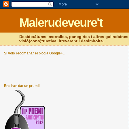
Malerudeveure't
Desideràtums, morralles, panegírics i altres galindàines s
visió(cons)tructiva, irreverent i desimbolta.
Si vols recomanar el blog a Google+...
Ens han dat un premi!