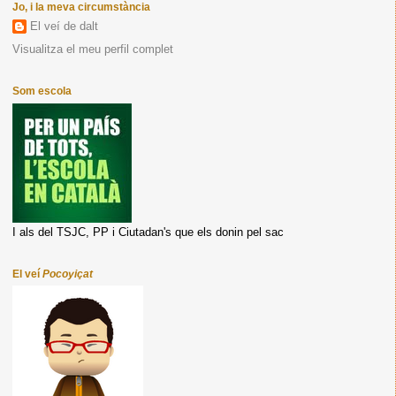
Jo, i la meva circumstància
El veí de dalt
Visualitza el meu perfil complet
Som escola
I als del TSJC, PP i Ciutadan's que els donin pel sac
El veí
Pocoyiçat