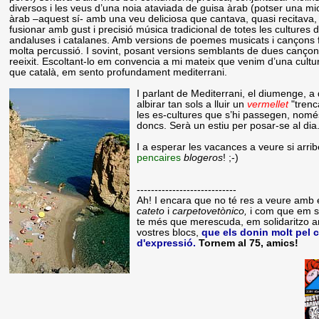
diversos i les veus d’una noia ataviada de guisa àrab (potser una mic
àrab –aquest sí- amb una veu deliciosa que cantava, quasi recitav
fusionar amb gust i precisió música tradicional de totes les cultures 
andaluses i catalanes. Amb versions de poemes musicats i cançons folc
molta percussió. I sovint, posant versions semblants de dues cançons d'
reeixit. Escoltant-lo em convencia a mi mateix que venim d’una cultu
que català, em sento profundament mediterrani.
I parlant de Mediterrani, el diumenge, a
albirar tan sols a lluir un
vermellet
"trenc
les es-cultures que s’hi passegen, nomé
doncs. Serà un estiu per posar-se al dia
I a esperar les vacances a veure si arr
pencaires
blogeros
! ;-)
----------------------------
Ah! I encara que no té res a veure amb el
cateto
i
carpetovetònico,
i com que em s
te més que merescuda, em solidaritzo 
vostres blocs,
que els donin molt pel c
d'expressió.
Tornem al 75, amics!