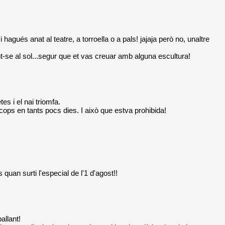
agués anat al teatre, a torroella o a pals! jajaja però no, unaltre
nt-se al sol...segur que et vas creuar amb alguna escultura!
s i el nai triomfa.
cops en tants pocs dies. I això que estva prohibida!
uan surti l'especial de l'1 d'agost!!
allant!