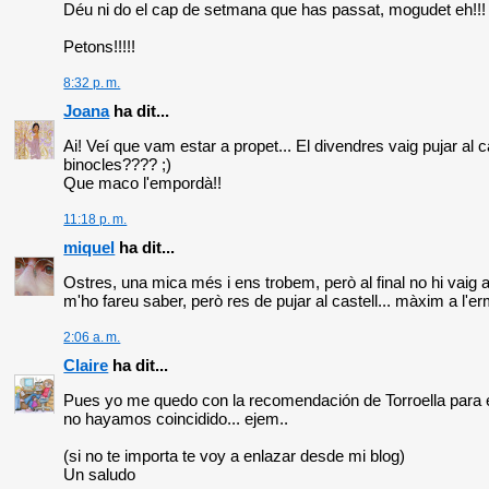
Déu ni do el cap de setmana que has passat, mogudet eh!!!
Petons!!!!!
8:32 p. m.
Joana
ha dit...
Ai! Veí que vam estar a propet... El divendres vaig pujar al c
binocles???? ;)
Que maco l'empordà!!
11:18 p. m.
miquel
ha dit...
Ostres, una mica més i ens trobem, però al final no hi vaig 
m'ho fareu saber, però res de pujar al castell... màxim a l'e
2:06 a. m.
Claire
ha dit...
Pues yo me quedo con la recomendación de Torroella para el a
no hayamos coincidido... ejem..
(si no te importa te voy a enlazar desde mi blog)
Un saludo