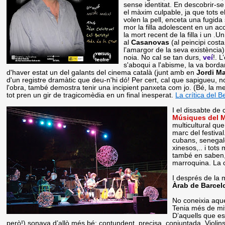
sense identitat. En descobrir-se 
el màxim culpable, ja que tots el
volen la pell, enceta una fugida
mor la filla adolescent en un ac
la mort recent de la filla i un .
al
Casanovas
(al peincipi cost
l’amargor de la seva existència)
noia. No cal se tan durs,
veí
!. 
s'aboqui a l'abisme, la va borda
d'haver estat un del galants del cinema català (junt amb en
Jordi M
d'un registre dramàtic que deu-n'hi dó! Per cert, cal que sapigueu, n
l'obra, també demostra tenir una incipient panxeta com jo. (Bé, la mev
tot pren un gir de tragicomèdia en un final inesperat.
La crítica del 
I el dissabte de
Músiques del 
multicultural qu
marc del festival
cubans, senegal
xinesos,.. i tots
també en saben, 
marroquina. La c
I després de la 
Àrab de Barcel
No coneixia aqu
Tenia més de mit
D’aquells que es
però!) sonava d’allò més bé: contundent, precisa, conjuntada. Violins, 