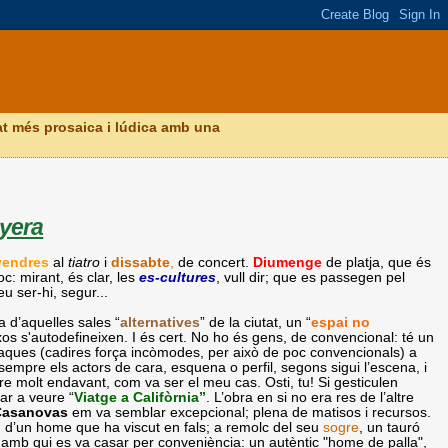
itat més prosaica i lúdica amb una
ayera
vendres
al
tiatro
i
dissabte
,
de concert.
Diumenge
de platja, que és
c: mirant, és clar, les
es-cultures
, vull dir; que es passegen pel
eu ser-hi, segur...
a d’aquelles sales “
alternatives
” de la ciutat, un “
espai no
xos s'autodefineixen. I és cert. No ho és gens, de convencional: té un
utaques (cadires força incòmodes, per això de poc convencionals) a
 sempre els actors de cara, esquena o perfil, segons sigui l’escena, i
eure molt endavant, com va ser el meu cas. Osti, tu! Si gesticulen
nar a veure “
Viatge a Califòrnia”
. L’obra en si no era res de l’altre
 Casanovas
em va semblar excepcional; plena de matisos i recursos.
rn d’un home que ha viscut en fals; a remolc del seu
sogre
, un tauró
, amb qui es va casar per conveniència: un autèntic "home de palla",