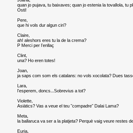
quan jo pujava, tu baixaves; quan jo estenia la tovallola, tu
Osti!
Pere,
que hi vols dur algun ciri?
Claire,
ah! aleshors eres tu la de la crema?
P Merci per l'enllaç
Clint,
una? Ho eren totes!
Joan,
ja saps com som els catalans: no vols xocolata? Dues tass
Lara,
l'esperem, doncs...Sobrevius a tot?
Violette,
Asiàtics? Vas a veue el teu "compadre" Dalai Lama?
Meta,
la ballaruca va ser a la platjeta? Perquè vaig veure restes de
Euria,