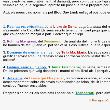
van caient-me, inexorablement, al damunt); però com que això lliga 
veïnals (o no) que segeuixo; aprofito un post que tenia preparat per 
Així, els meus cinc nominats pel
Blog Day
(amb enllaç al post que e
1.
Realitat vs. virtualitat,
de la
Llum de Dona
. La
prima dona
del r
s'assembli a la Caballé! Els seus escrits tenen un encant propi que jo
que cal donar de menjar a part. I deixar que et llepi.
2.
Itching like grass
, del
Dessmond
. Un analista del morro fi. Les
ho haurien de fer. Qualsevol pot ser vàlid. Poso l'última, que té esperi
3.
Donarem de menjar als rics
... de
Te la Mà, Maria
. Els seus són 
gratificar sovint amb una reflexió àcida i corrosiva sobre l'estat del 
collons!
4.
Gabies, carros i pianos
,
d'
Anna Tarambana
; un veïna, si més n
De les priemres que vaig descobrir i manté el seu llistó alt. I perquè
6.
Jota eme
, de
Busca qui t'ha pegat
, un blocaire valencià, advoc
descarnadament sobre els seves experiències de feina, de llit i am
sentit de l'humor envejables.
Després s'ha de dir als nominats i posar-ho al
Tecnocratti
. però aix
Si t'ha agrada't,