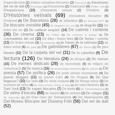
d'aventures
D'agnosticisme
(2)
d'altres iniciatives blocaires
(2)
D'anuncis
(1)
del vei de dalt
(7)
D'economia
(2)
D'educació
(4)
D'ecologia
(1)
D'elles i ells
(1)
D'exposicions
(10)
d'Hipertexts veïnals
(2)
D'història
(3)
D'Històries veïnals
(69)
d'iniciatives blocaires
(5)
De Barcelona
(28)
D'internet
(6)
de biblioteca
(2)
de blocaire 24/7
(1)
De blocaire invisible
(45)
de blogville
(11)
De
de bloggers con voz
(1)
De calents i contents
De cadàver exquisit
(14)
bolos del veí
(2)
(36)
De cinema
(23)
De
De Collins
(1)
De comenta la imatge
(1)
cotxinadetes del veí
(10)
De festes i convits
De dites i frases fetes
(3)
(13)
de frases de la setmana
(12)
De festes veïnals
(3)
de
De fotografia
(1)
De galindàines
(67)
De jocs
futbol veïnal
(6)
de galin
(1)
de Girona
(1)
De
De la carpeta del veí
(31)
literaris
(11)
De la catosfera
(8)
lectura
(126)
De literatura
(24)
De memes
de llengua
(2)
De memes dedicats
(28)
(16)
de microrelats
(5)
de mitjans de
De
De música
(16)
comunicació
(5)
De personatges itinerants
(1)
De pintura
(1)
poesia
(57)
De política
(26)
De
De posts veïnals recomanats
(4)
premis bloggers
(12)
De Que
de premis Cat's
(4)
De Progula
(6)
llegeixes?
(10)
De ràdio
(3)
De relats conjunts
(4)
De Renga veïnal
(3)
De
de
reunions de veïns
(4)
de rutes literàries
(5)
de roda el born i torna al blog
(1)
Sant Jordi
(13)
De sopars blocaires
(7)
De teatre
(6)
De Transformacions
(1)
De veïns d'escala
(68)
De viatges
(11)
de Vekami
(6)
de verkami
(2)
del Diari Gran del Sobiranisme
(4)
Del Malerianisme
(2)
De vídeoclips
(1)
Del Museu Blocaire del Disseny Friki
(56)
Del veí de dalt
(52)