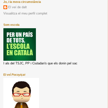
Jo, i la meva circumstància
El veí de dalt
Visualitza el meu perfil complet
Som escola
I als del TSJC, PP i Ciutadan's que els donin pel sac
El veí
Pocoyiçat