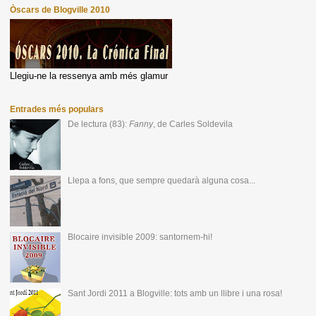
Òscars de Blogville 2010
Llegiu-ne la ressenya amb més glamur
Entrades més populars
De lectura (83):
Fanny
, de Carles Soldevila
Llepa a fons, que sempre quedarà alguna cosa...
Blocaire invisible 2009: santornem-hi!
Sant Jordi 2011 a Blogville: tots amb un llibre i una rosa!