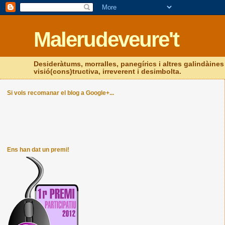
Malerudeveure't
Desideràtums, morralles, panegírics i altres galindàines s
visió(cons)tructiva, irreverent i desimbolta.
Si vols recomanar el blog a Google+...
Ens han dat un premi!