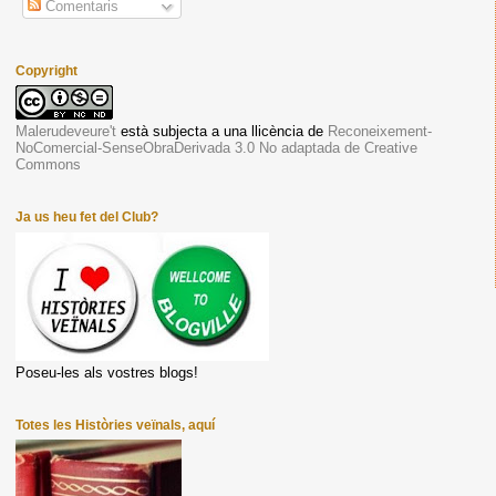
Comentaris
Copyright
Malerudeveure't
està subjecta a una llicència de
Reconeixement-
NoComercial-SenseObraDerivada 3.0 No adaptada de Creative
Commons
Ja us heu fet del Club?
Poseu-les als vostres blogs!
Totes les Històries veïnals, aquí