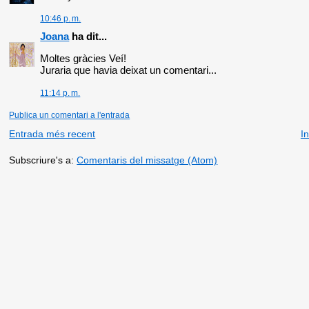
10:46 p. m.
Joana
ha dit...
Moltes gràcies Veí!
Juraria que havia deixat un comentari...
11:14 p. m.
Publica un comentari a l'entrada
Entrada més recent
In
Subscriure's a:
Comentaris del missatge (Atom)