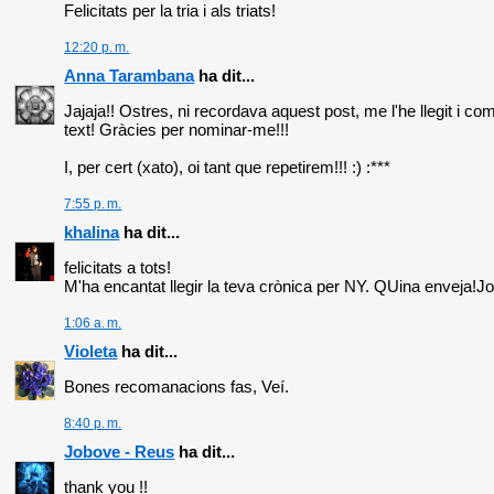
Felicitats per la tria i als triats!
12:20 p. m.
Anna Tarambana
ha dit...
Jajaja!! Ostres, ni recordava aquest post, me l'he llegit i c
text! Gràcies per nominar-me!!!
I, per cert (xato), oi tant que repetirem!!! :) :***
7:55 p. m.
khalina
ha dit...
felicitats a tots!
M'ha encantat llegir la teva crònica per NY. QUina enveja!Jo
1:06 a. m.
Violeta
ha dit...
Bones recomanacions fas, Veí.
8:40 p. m.
Jobove - Reus
ha dit...
thank you !!