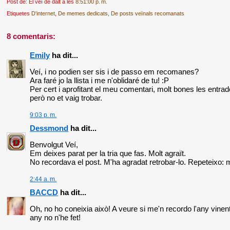
Post de: El veí de dalt
a les
8:51:00 p. m.
Etiquetes
D'internet
,
De memes dedicats
,
De posts veïnals recomanats
8 comentaris:
Emily
ha dit...
Veí, i no podien ser sis i de passo em recomanes?
Ara faré jo la llista i me n'oblidaré de tu! :P
Per cert i aprofitant el meu comentari, molt bones les entrad
però no et vaig trobar.
9:03 p. m.
Dessmond
ha dit...
Benvolgut Veí,
Em deixes parat per la tria que fas. Molt agraït.
No recordava el post. M'ha agradat retrobar-lo. Repeteixo: m
2:44 a. m.
BACCD
ha dit...
Oh, no ho coneixia això! A veure si me'n recordo l'any vinen
any no n'he fet!