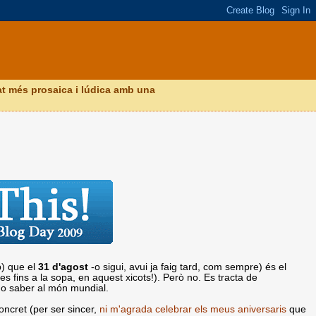
itat més prosaica i lúdica amb una
p) que el
31 d'agost
-o sigui, avui ja faig tard, com sempre) és el
es fins a la sopa, en aquest xicots!). Però no. Es tracta de
ho saber al món mundial.
ncret (per ser sincer,
ni m'agrada celebrar els meus aniversaris
que