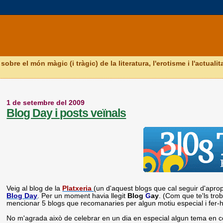
obre el món màgic (i tràgic) de la literatura, l'erotisme i l'actual
1 de setembre del 2009
Blog Day i posts veïnals
Veig al blog de la
Platxeria
(un d'aquest blogs que cal seguir d'apro
Blog Day
. Per un moment havia llegit
Blog
G
ay
. (Com que te'ls trob
mencionar 5 blogs que recomanaries per algun motiu especial i fer-
No m'agrada això de celebrar en un dia en especial algun tema en co