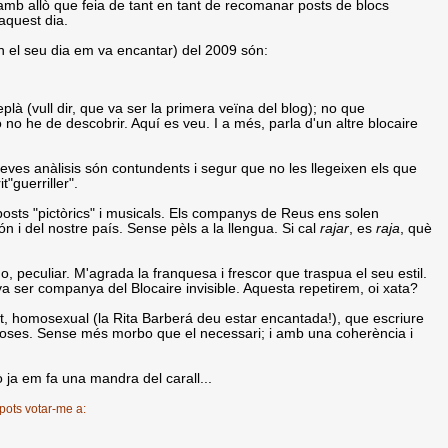
amb allò que feia de tant en tant de recomanar posts de blocs
aquest dia.
n el seu dia em va encantar) del 2009 són:
eplà (vull dir, que va ser la primera veïna del blog); no que
 no he de descobrir. Aquí es veu. I a més, parla d'un altre blocaire
 seves anàlisis són contundents i segur que no les llegeixen els que
t"guerriller".
posts "pictòrics" i musicals. Els companys de Reus ens solen
món i del nostre país. Sense pèls a la llengua. Si cal
rajar
, es
raja
, què
o, peculiar. M'agrada la franquesa i frescor que traspua el seu estil.
 va ser companya del Blocaire invisible. Aquesta repetirem, oi xata?
at, homosexual (la Rita Barberá deu estar encantada!), que escriure
oroses. Sense més morbo que el necessari; i amb una coherència i
ò ja em fa una mandra del carall...
 pots votar-me a: